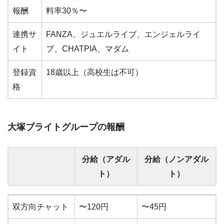
報酬
料率30％〜
連携サ
FANZA、ジュエルライブ、エンジェルライ
イト
ブ、CHATPIA、マダム
登録資
18歳以上（高校生は不可）
格
大塚ブライトグループの報酬
分給（アダル
分給（ノンアダル
ト）
ト）
分給（アダル
分給（ノンアダル
双方向チャット
〜120円
〜45円
ト）
ト）