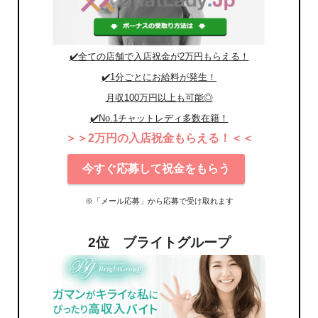
✔️全ての店舗で入店祝金が2万円もらえる！
✔️1分ごとにお給料が発生！
月収100万円以上も可能◎
✔️No.1チャットレディ多数在籍！
＞＞2万円の入店祝金もらえる！＜＜
今すぐ応募して祝金をもらう
※「メール応募」から応募で受け取れます
2位 ブライトグループ