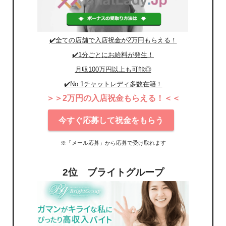
✔️全ての店舗で入店祝金が2万円もらえる！
✔️1分ごとにお給料が発生！
月収100万円以上も可能◎
✔️No.1チャットレディ多数在籍！
＞＞2万円の入店祝金もらえる！＜＜
今すぐ応募して祝金をもらう
※「メール応募」から応募で受け取れます
2位 ブライトグループ