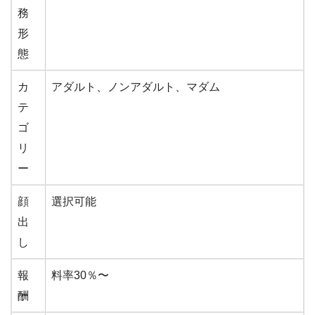
務
形
態
カ
アダルト、ノンアダルト、マダム
テ
ゴ
リ
ー
顔
選択可能
出
し
報
料率30％〜
酬