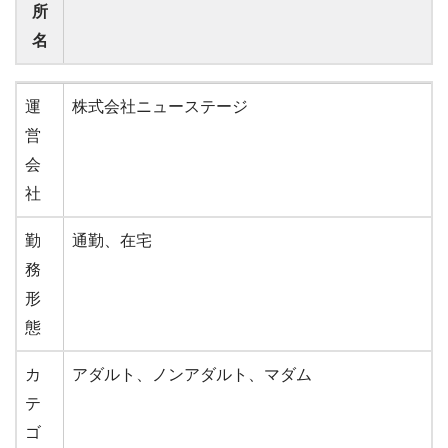
所
名
事
ライバーサポートグループ（元ニューステー
運
株式会社ニューステージ
務
ジ）
営
所
会
名
社
勤
通勤、在宅
務
形
態
カ
アダルト、ノンアダルト、マダム
テ
ゴ