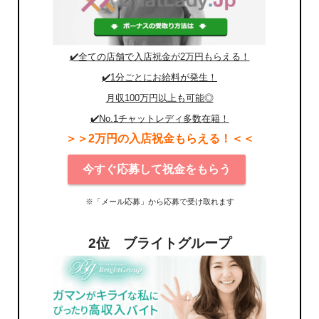
✔️全ての店舗で入店祝金が2万円もらえる！
✔️1分ごとにお給料が発生！
月収100万円以上も可能◎
✔️No.1チャットレディ多数在籍！
＞＞2万円の入店祝金もらえる！＜＜
今すぐ応募して祝金をもらう
※「メール応募」から応募で受け取れます
2位 ブライトグループ