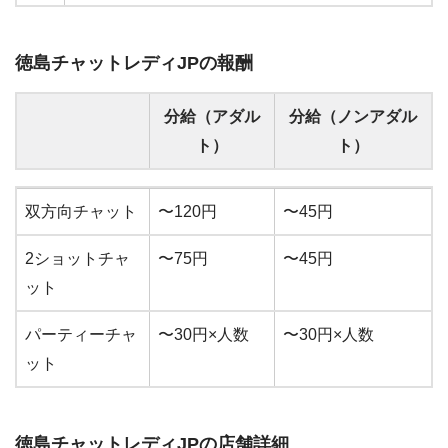
徳島
チャットレディJPの報酬
分給（アダル
分給（ノンアダル
ト）
ト）
分給（アダル
分給（ノンアダル
双方向チャット
〜120円
〜45円
ト）
ト）
2ショットチャ
〜75円
〜45円
ット
パーティーチャ
〜30円×人数
〜30円×人数
ット
徳島
チャットレディJPの店舗詳細