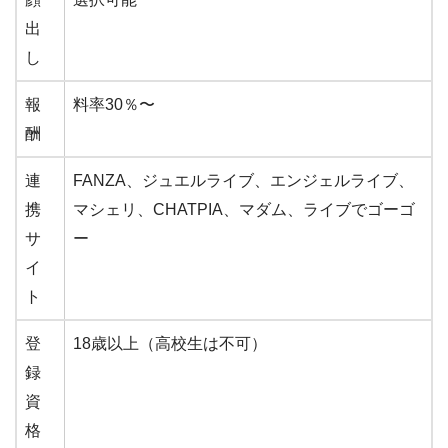
出
し
報
料率30％〜
酬
連
FANZA、ジュエルライブ、エンジェルライブ、
携
マシェリ、CHATPIA、マダム、ライブでゴーゴ
サ
ー
イ
ト
登
18歳以上（高校生は不可）
録
資
格