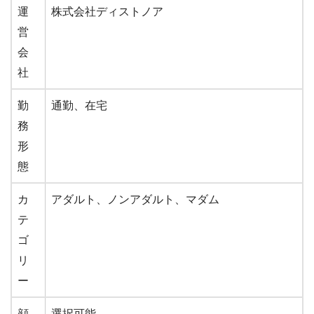
事
チャットレディJP
運
株式会社ディストノア
務
営
所
会
名
社
勤
通勤、在宅
務
形
態
カ
アダルト、ノンアダルト、マダム
テ
ゴ
リ
ー
顔
選択可能