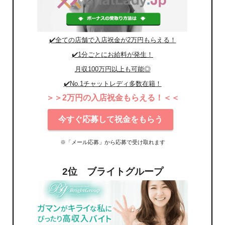
✔️全ての店舗で入店祝金が2万円もらえる！
✔️1分ごとにお給料が発生！
月収100万円以上も可能◎
✔️No.1チャットレディ多数在籍！
＞＞2万円の入店祝金もらえる！＜＜
今すぐ応募して祝金をもらう
※「メール応募」から応募で受け取れます
2位 ブライトグループ