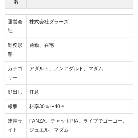
名
事務所
GTMグループ
運営会
株式会社ダラーズ
名
社
勤務形
通勤、在宅
態
カテゴ
アダルト、ノンアダルト、マダム
リー
顔出し
任意
報酬
料率30％〜40％
連携サ
FANZA、チャットPIA、ライブでゴーゴー、
イト
ジュエル、マダム