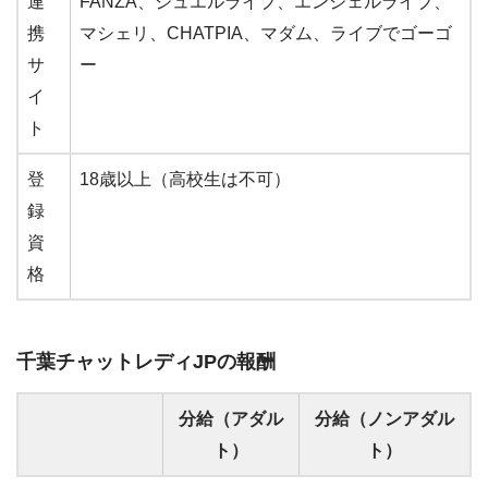
連
FANZA、ジュエルライブ、エンジェルライブ、
携
マシェリ、CHATPIA、マダム、ライブでゴーゴ
サ
ー
イ
ト
登
18歳以上（高校生は不可）
録
資
格
千葉
チャットレディJPの報酬
分給（アダル
分給（ノンアダル
ト）
ト）