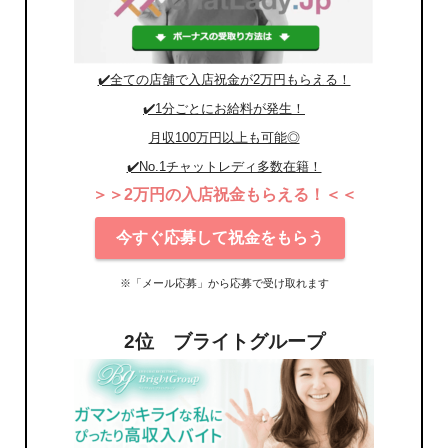
✔️全ての店舗で入店祝金が2万円もらえる！
✔️1分ごとにお給料が発生！
月収100万円以上も可能◎
✔️No.1チャットレディ多数在籍！
＞＞2万円の入店祝金もらえる！＜＜
今すぐ応募して祝金をもらう
※「メール応募」から応募で受け取れます
2位 ブライトグループ