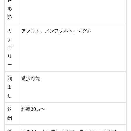
務
形
態
カ
アダルト、ノンアダルト、マダム
テ
ゴ
リ
ー
顔
選択可能
出
し
報
料率30％〜
酬