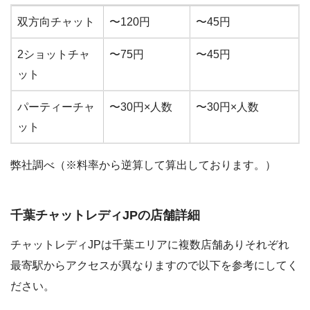
分給（アダル
分給（ノンアダル
双方向チャット
〜120円
〜45円
ト）
ト）
2ショットチャ
〜75円
〜45円
ット
パーティーチャ
〜30円×人数
〜30円×人数
ット
弊社調べ（※料率から逆算して算出しております。）
千葉チャットレディJPの店舗詳細
チャットレディJPは千葉エリアに複数店舗ありそれぞれ
最寄駅からアクセスが異なりますので以下を参考にしてく
ださい。