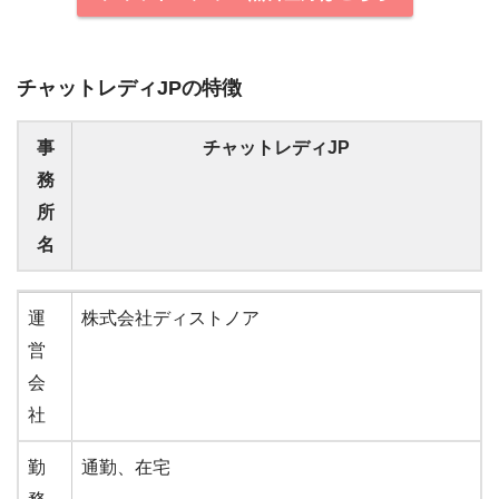
チャットレディJPの特徴
事
チャットレディJP
務
所
名
事
チャットレディJP
運
株式会社ディストノア
務
営
所
会
名
社
勤
通勤、在宅